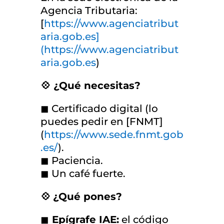
Agencia Tributaria:
[
https://www.agenciatribut
aria.gob.es]
(https://www.agenciatribut
aria.gob.es
)
💠 ¿Qué necesitas?
◼ Certificado digital (lo
puedes pedir en [FNMT]
(
https://www.sede.fnmt.gob
.es/
).
◼ Paciencia.
◼ Un café fuerte.
💠
¿Qué pones?
◼
Epígrafe IAE:
el código